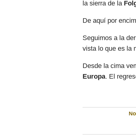
la sierra de la
Fol
De aquí por encim
Seguimos a la de
vista lo que es l
Desde la cima vem
Europa
. El regre
Not