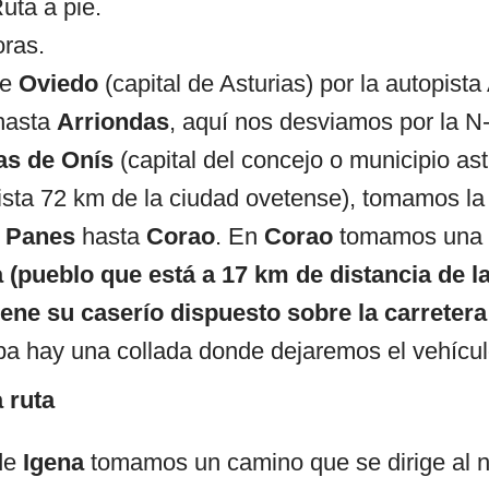
Ruta a pie.
oras.
de
Oviedo
(capital de Asturias) por la autopista
hasta
Arriondas
, aquí nos desviamos por la N
s de Onís
(capital del concejo o municipio as
sta 72 km de la ciudad ovetense), tomamos la
a
Panes
hasta
Corao
. En
Corao
tomamos una c
a
(pueblo que está a 17 km de distancia de la
ene su caserío dispuesto sobre la carreter
ba hay una collada donde dejaremos el vehícul
 ruta
 de
Igena
tomamos un camino que se dirige al 