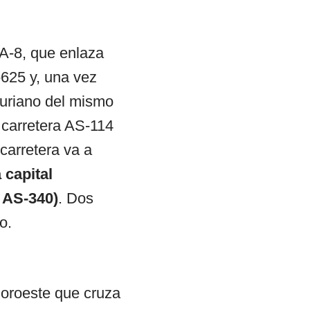
 A-8, que enlaza
-625 y, una vez
turiano del mismo
 carretera AS-114
arretera va a
 capital
a AS-340)
. Dos
o.
noroeste que cruza