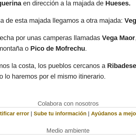
guerina
en dirección a la majada de
Hueses
.
a de esta majada llegamos a otra majada:
Veg
recha por unas camperas llamadas
Vega Maor
a montaña o
Pico de Mofrechu
.
os la costa, los pueblos cercanos a
Ribadese
so lo haremos por el mismo itinerario.
Colabora con nosotros
ificar error
|
Sube tu información
|
Ayúdanos a mejo
Medio ambiente