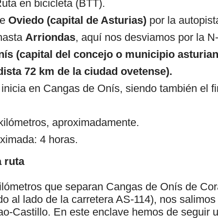
Ruta en bicicleta (BTT).
de
Oviedo
(capital de Asturias)
por la autopist
hasta
Arriondas
, aquí nos desviamos por la N
nís
(capital del concejo o municipio asturi
ista 72 km de la ciudad ovetense).
 inicia en Cangas de Onís, siendo también el f
 kilómetros, aproximadamente.
ximada: 4 horas.
 ruta
kilómetros que separan Cangas de Onís de Cor
 al lado de la carretera AS-114), nos salimos 
ao-Castillo. En este enclave hemos de seguir 