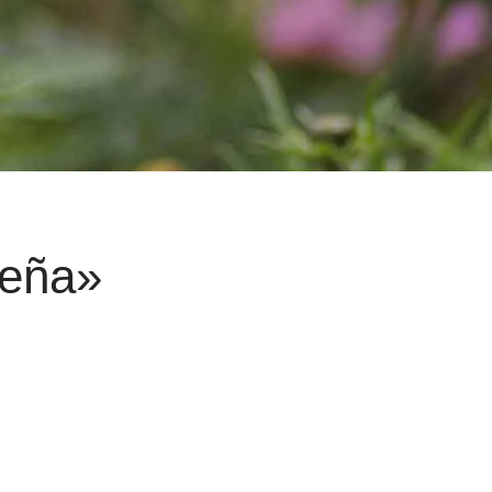
üeña»