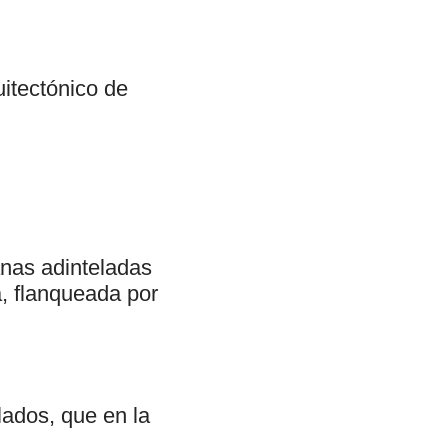
uitectónico de
anas adinteladas
a, flanqueada por
lados, que en la