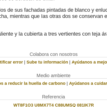
os de sus fachadas pintadas de blanco y enluc
recha, mientras que Ias otras dos se conservan
iente y la cubierta a tres vertientes con teja á
Colabora con nosotros
ificar error
|
Sube tu información
|
Ayúdanos a mejo
Medio ambiente
s a reducir la huella de carbono
|
Ayúdanos a cuidar
Referencia
WT8F1O3 U8MX7T4 C88UMSQ 081IK7R