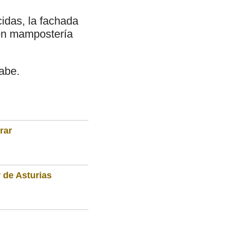
idas, la fachada
 en mampostería
rabe.
rar
 de Asturias