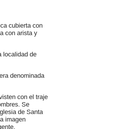
ca cubierta con
 con arista y
a localidad de
oguera denominada
isten con el traje
hombres. Se
iglesia de Santa
 la imagen
gente.