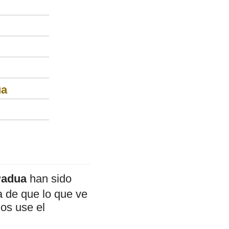
ua
Padua
han sido
a de que lo que ve
mos use el