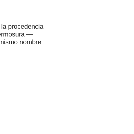
 la procedencia
hermosura —
l mismo nombre