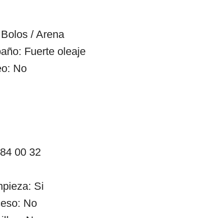
Bolos / Arena
año: Fuerte oleaje
eo: No
 84 00 32
mpieza: Si
ceso: No