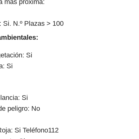
ía más próxima:
 Si. N.º Plazas > 100
mbientales:
etación: Si
a: Si
lancia: Si
de peligro: No
oja: Si Teléfono112