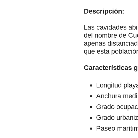
Descripción:
Las cavidades abie
del nombre de Cue
apenas distanciad
que esta població
Características 
Longitud play
Anchura medi
Grado ocupaci
Grado urbani
Paseo maríti