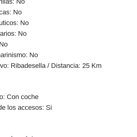
illas: No
cas: No
uticos: No
arios: No
 No
arinismo: No
ivo: Ribadesella / Distancia: 25 Km
so: Con coche
de los accesos: Si