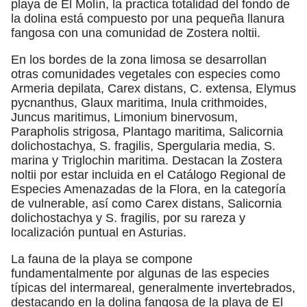
playa de El Molín, la practica totalidad del fondo de
la dolina está compuesto por una pequeña llanura
fangosa con una comunidad de Zostera noltii.
En los bordes de la zona limosa se desarrollan
otras comunidades vegetales con especies como
Armeria depilata, Carex distans, C. extensa, Elymus
pycnanthus, Glaux maritima, Inula crithmoides,
Juncus maritimus, Limonium binervosum,
Parapholis strigosa, Plantago maritima, Salicornia
dolichostachya, S. fragilis, Spergularia media, S.
marina y Triglochin maritima. Destacan la Zostera
noltii por estar incluida en el Catálogo Regional de
Especies Amenazadas de la Flora, en la categoría
de vulnerable, así como Carex distans, Salicornia
dolichostachya y S. fragilis, por su rareza y
localización puntual en Asturias.
La fauna de la playa se compone
fundamentalmente por algunas de las especies
típicas del intermareal, generalmente invertebrados,
destacando en la dolina fangosa de la playa de El