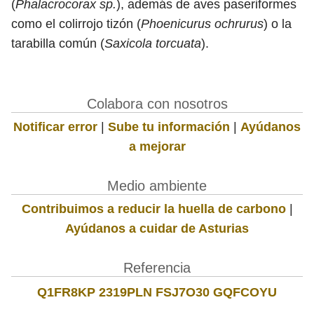
(
Phalacrocorax sp.
), además de aves paseriformes
como el colirrojo tizón (
Phoenicurus ochrurus
) o la
tarabilla común (
Saxicola torcuata
).
Colabora con nosotros
Notificar error
|
Sube tu información
|
Ayúdanos
a mejorar
Medio ambiente
Contribuimos a reducir la huella de carbono
|
Ayúdanos a cuidar de Asturias
Referencia
Q1FR8KP 2319PLN FSJ7O30 GQFCOYU