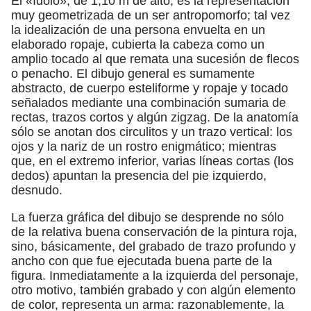
El «ídolo», de 1,10 m de alto, es la representación
muy geometrizada de un ser antropomorfo; tal vez
la idealización de una persona envuelta en un
elaborado ropaje, cubierta la cabeza como un
amplio tocado al que remata una sucesión de flecos
o penacho. El dibujo general es sumamente
abstracto, de cuerpo esteliforme y ropaje y tocado
señalados mediante una combinación sumaria de
rectas, trazos cortos y algún zigzag. De la anatomía
sólo se anotan dos circulitos y un trazo vertical: los
ojos y la nariz de un rostro enigmático; mientras
que, en el extremo inferior, varias líneas cortas (los
dedos) apuntan la presencia del pie izquierdo,
desnudo.
La fuerza gráfica del dibujo se desprende no sólo
de la relativa buena conservación de la pintura roja,
sino, básicamente, del grabado de trazo profundo y
ancho con que fue ejecutada buena parte de la
figura. Inmediatamente a la izquierda del personaje,
otro motivo, también grabado y con algún elemento
de color, representa un arma: razonablemente, la