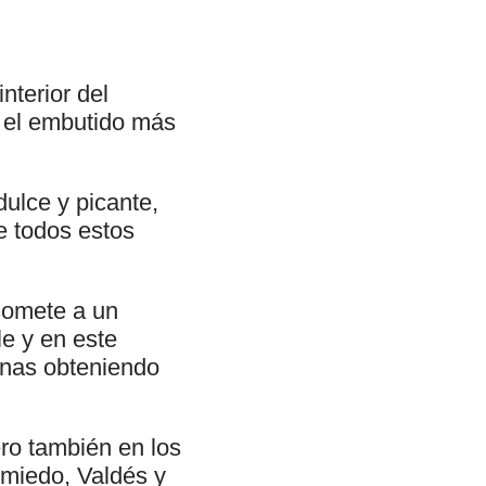
interior del
, el embutido más
ulce y picante,
de todos estos
 somete a un
e y en este
anas obteniendo
ero también en los
miedo, Valdés y